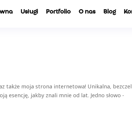
ówna
Usługi
Portfolio
O nas
Blog
Ko
raz także moja strona internetowa! Unikalna, bezcze
ją esencję, jakby znali mnie od lat. Jedno słowo -